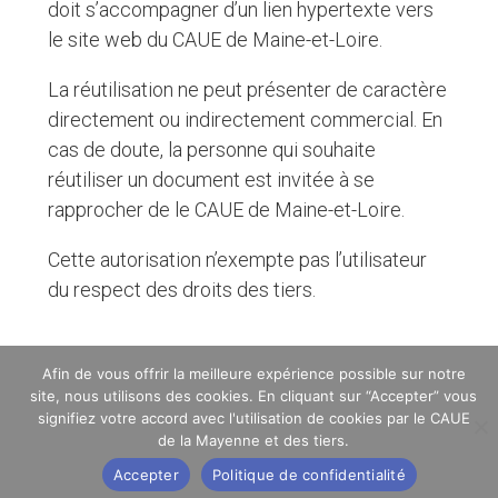
doit s’accompagner d’un lien hypertexte vers
le site web du CAUE de Maine-et-Loire.
La réutilisation ne peut présenter de caractère
directement ou indirectement commercial. En
cas de doute, la personne qui souhaite
réutiliser un document est invitée à se
rapprocher de le CAUE de Maine-et-Loire.
Cette autorisation n’exempte pas l’utilisateur
du respect des droits des tiers.
© 2022
|
CAUE de la Mayenne
|
2 rue de l'Ermitage, 53000
Afin de vous offrir la meilleure expérience possible sur notre
LAVAL
|
Mentions légales
|
Politique de confidentialité
|
site, nous utilisons des cookies. En cliquant sur “Accepter” vous
Cookies
signifiez votre accord avec l'utilisation de cookies par le CAUE
de la Mayenne et des tiers.
Accepter
Politique de confidentialité